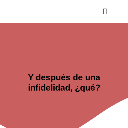
Ir
al
contenido
Cultura y Ocio
Salud y Vida
Y después de una
infidelidad, ¿qué?