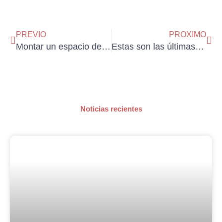
Ant
Sig
PREVIO
PROXIMO
Montar un espacio de coworking: mucho más que alquilar oficinas
Estas son las últimas tendencias en decoración de uñas
Noticias recientes