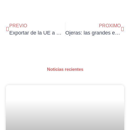
Ant
Sig
PREVIO
PROXIMO
Exportar de la UE a EE. UU.: el despacho de aduanas de exportación explicado de forma sencilla y comprensible
Ojeras: las grandes enemigas de nuestra belleza exterior
Noticias recientes