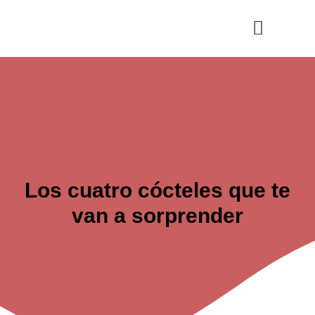
Ir
al
contenido
Cultura y Ocio
Salud y Vida
Los cuatro cócteles que te
van a sorprender