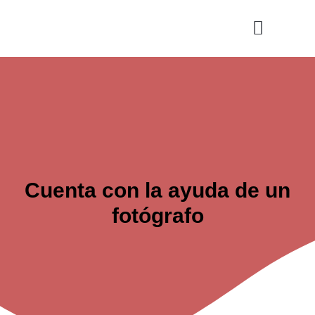
Ir
al
contenido
Cultura y Ocio
Salud y Vida
Cuenta con la ayuda de un
fotógrafo