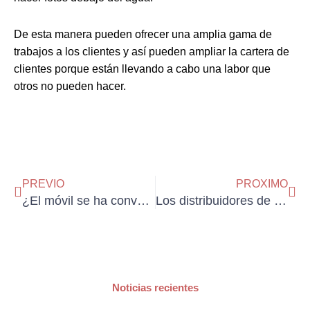
De esta manera pueden ofrecer una amplia gama de
trabajos a los clientes y así pueden ampliar la cartera de
clientes porque están llevando a cabo una labor que
otros no pueden hacer.
Ant
Sig
PREVIO
PROXIMO
¿El móvil se ha convertido en un problema para una pareja?
Los distribuidores de ropa para los negocios
Noticias recientes