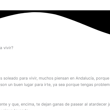
a vivir?
soleado para vivir, muchos piensan en Andalucía, porque e
son un buen lugar para irte, ya sea porque tengas problem
ente y que, encima, te dejan ganas de pasear al atardecer j