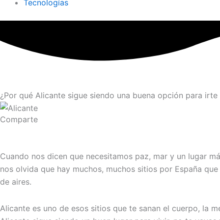
Tecnologías
¿Por qué Alicante sigue siendo una buena opción para irte 
Comparte
Cuando nos dicen que necesitamos paz, mar y un lugar más 
nos olvida que hay muchos, muchos sitios por España que 
de aires.
Alicante es uno de esos sitios que te sanan el cuerpo, la m