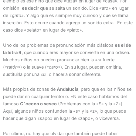
ejemplo es ese niño que dice «taza» en lugar de «casa». Por
omisión,
es decir que
se salta un sonido. Dice
«ato»
en lugar
de
«gato»
. Y algo que es siempre muy curioso y que se llama
inserción. Esto ocurre cuando agrega un sonido extra. En este
caso dice «pelato» en lugar de «plato».
Uno de los problemas de pronunciación más clásicos
es el de
la letra R,
que cuando eres mayor se convierte en una odisea.
Muchos niños no pueden pronunciar bien la
«r»
fuerte
(
«ratón»
) o la suave (
«caro»
). En su lugar, pueden omitirla,
sustituirla por una
«l»
, o hacerla sonar diferente.
Más propios de zonas de
Andalucía
, pero que en los niños se
puede dar en cualquier territorio. EN este caso hablamos del
famoso
C´ceceo o seseo
(Problemas con la «S» y la «Z»).
Aquí, algunos niños confunden la «s» y la «z», lo que puede
hacer que digan «sapo» en lugar de «zapo», o viceversa.
Por último, no hay que olvidar que también puede haber