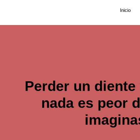
Ir
Inicio
al
contenido
Perder un diente
nada es peor d
imagina