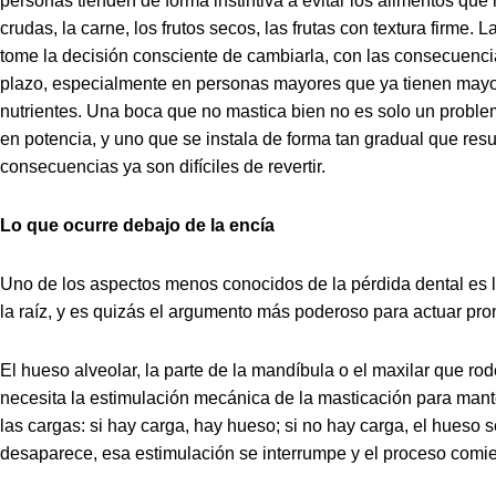
personas tienden de forma instintiva a evitar los alimentos que
crudas, la carne, los frutos secos, las frutas con textura firme.
tome la decisión consciente de cambiarla, con las consecuencia
plazo, especialmente en personas mayores que ya tienen may
nutrientes. Una boca que no mastica bien no es solo un proble
en potencia, y uno que se instala de forma tan gradual que resul
consecuencias ya son difíciles de revertir.
Lo que ocurre debajo de la encía
Uno de los aspectos menos conocidos de la pérdida dental es 
la raíz, y es quizás el argumento más poderoso para actuar pro
El hueso alveolar, la parte de la mandíbula o el maxilar que rode
necesita la estimulación mecánica de la masticación para mant
las cargas: si hay carga, hay hueso; si no hay carga, el hueso 
desaparece, esa estimulación se interrumpe y el proceso comi