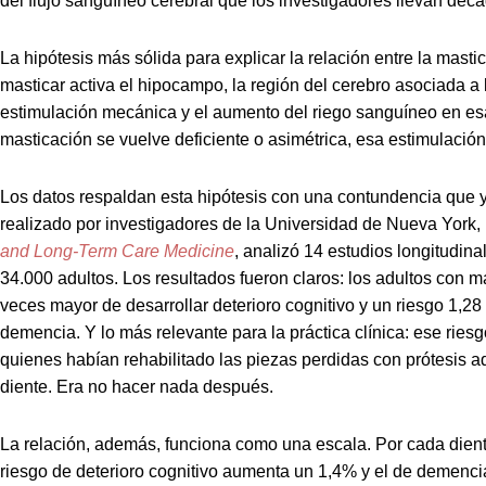
del flujo sanguíneo cerebral que los investigadores llevan déc
La hipótesis más sólida para explicar la relación entre la masti
masticar activa el hipocampo, la región del cerebro asociada a 
estimulación mecánica y el aumento del riego sanguíneo en es
masticación se vuelve deficiente o asimétrica, esa estimulació
Los datos respaldan esta hipótesis con una contundencia que 
realizado por investigadores de la Universidad de Nueva York,
and Long-Term Care Medicine
, analizó 14 estudios longitudi
34.000 adultos. Los resultados fueron claros: los adultos con m
veces mayor de desarrollar deterioro cognitivo y un riesgo 1,2
demencia. Y lo más relevante para la práctica clínica: ese riesg
quienes habían rehabilitado las piezas perdidas con prótesis 
diente. Era no hacer nada después.
La relación, además, funciona como una escala. Por cada diente 
riesgo de deterioro cognitivo aumenta un 1,4% y el de demenci