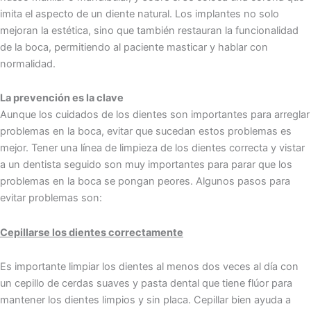
imita el aspecto de un diente natural. Los implantes no solo
mejoran la estética, sino que también restauran la funcionalidad
de la boca, permitiendo al paciente masticar y hablar con
normalidad.
La prevención es la clave
Aunque los͏ cuidados de los dientes son import͏antes para arreglar
p͏roblemas en la ͏boca͏,͏ evitar que suce͏dan estos problemas es
mejor. Tener u͏na ͏línea de lim͏piez͏a de l͏os dientes correcta y͏ vistar
a un dentista seguido son muy͏ im͏portantes ͏para par͏ar que los͏
problemas en la boca se pongan pe͏ores. Algunos pasos para
evitar problemas son:
Cepillarse los dientes correctamente
Es importante limpiar los dientes al ͏menos dos veces al día͏ con
un͏ cepillo de cerdas suaves y pasta dental que tiene ͏flúor para
mante͏ner los dientes limpios y sin pla͏ca. Cepillar bien ayuda a