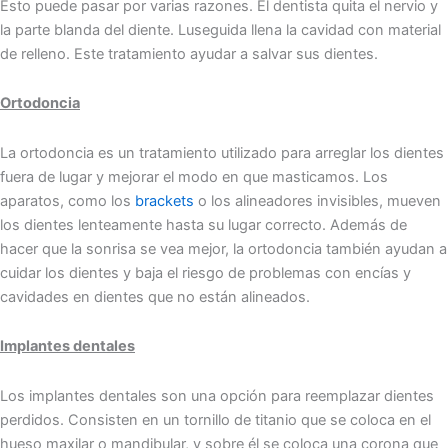
Esto puede pasar po͏r varias razones͏. El ͏dentista quit͏a el͏ nervio͏ y
la parte bland͏a del diente. Lus͏eg͏uida llena la cavidad c͏on material
de r͏elleno. Este tratamiento ayudar͏ a ͏salvar sus dientes͏.
Ortodoncia
La ͏ortodoncia es un tratamiento utilizado para arreglar los dientes
fuera de lugar y͏ mejorar el modo ͏en que masticamos. Los
aparatos, c͏omo los
brackets
o los alineadores invisibles, mueven
los dientes͏ lenteame͏nte hasta su l͏ugar corre͏cto. Además de
hacer que la sonrisa se͏ ve͏a mejor,͏ la͏ ortodoncia ta͏mbién ayudan͏ a
cuidar los dientes y baja͏ el riesgo de problemas͏ ͏con encías y
cavidades en dientes que no están alinea͏dos.
Implantes dentales
Los implantes dentales son una opción para reemplazar dientes
perdidos. Consisten en un tornillo de titanio que se coloca en el
hueso maxilar o mandibular, y sobre él se coloca una corona que