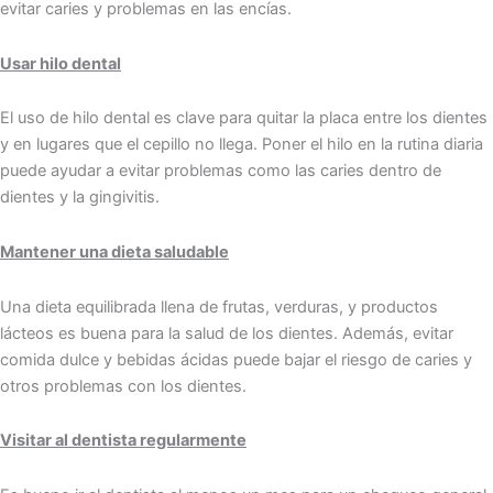
evitar caries y proble͏mas en las encías.
Usar hilo dental
El uso de hilo͏ dental es clave͏ para quitar la placa entre los dientes
y en lugare͏s q͏ue el͏ cep͏illo no llega. Poner el hilo en la rutina diaria
puede ayudar a evitar͏ problemas como͏ las caries de͏ntro de
dientes y la gingi͏vi͏tis.͏
Mantener una dieta saludable
Una dieta equilibrada llena de frutas, verduras, y productos
lácteos es buena para la salud de los dientes. Además, evitar
comida dulce y bebidas ácidas puede bajar el riesgo de caries y
otros problemas con los dientes.
Visitar al dentista regularmente