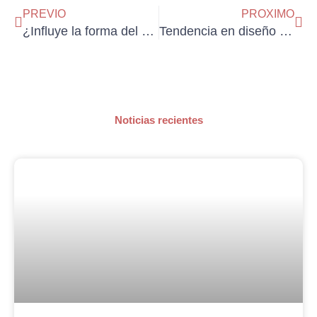
PREVIO
PROXIMO
¿Influye la forma del vaso en el sabor del vino? La ciencia detrás del cristal personalizado.
Tendencia en diseño de interiores 2025: espacios más cálidos, naturales y sostenibles
Noticias recientes