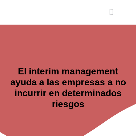
Ir
al
contenido
Cultura y Ocio
Salud y Vida
El interim management
ayuda a las empresas a no
incurrir en determinados
riesgos