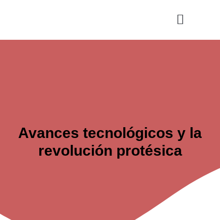
Ir
al
contenido
Cultura y Ocio
Salud y Vida
Avances tecnológicos y la
revolución protésica