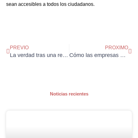
sean accesibles a todos los ciudadanos.
Ant
Sig
PREVIO
PROXIMO
La verdad tras una reforma: ¿quién limpia el desastre?
Cómo las empresas pueden cuidar el medio ambiente
Noticias recientes