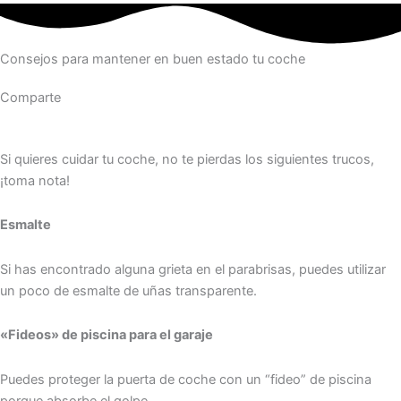
Consejos para mantener en buen estado tu coche
Comparte
Si quieres cuidar tu coche, no te pierdas los siguientes trucos,
¡toma nota!
Esmalte
Si has encontrado alguna grieta en el parabrisas, puedes utilizar
un poco de esmalte de uñas transparente.
«Fideos» de piscina para el garaje
Puedes proteger la puerta de coche con un “fideo” de piscina
porque absorbe el golpe .